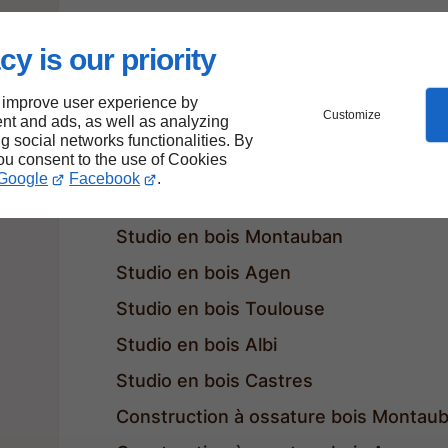
Charpentier ossature bois Castres
cy is our priority
Chalet en bois Montauban
Chalet en bois Agen
 improve user experience by
Customize
nt and ads, as well as analyzing
Chalet en bois Toulouse
ng social networks functionalities. By
you consent to the use of Cookies
Chalet en bois Albi
Google
Facebook
.
Chalet en bois Castres
Studio en bois Montauban
Studio en bois Agen
Studio en bois Toulouse
Studio en bois Albi
Studio en bois Castres
Construction à ossature bois Montau