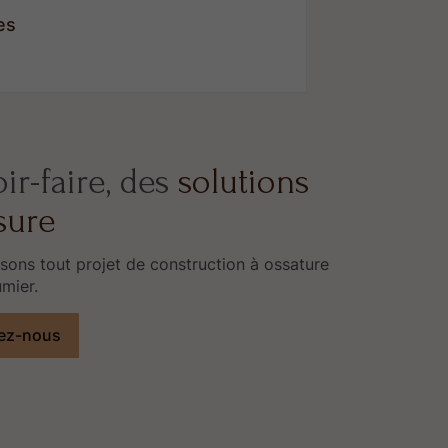
es
ir-faire, des
solutions
sure
sons tout projet de construction à ossature
umier.
ez-nous