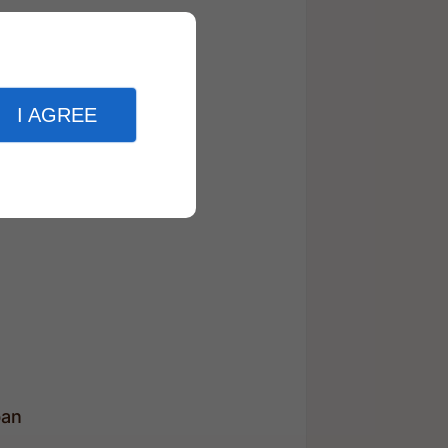
I AGREE
ban