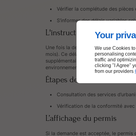
Vérifier la complétude des pièce
S’informer des délais variables se
L'instruction du dossier
Your priva
Une fois la demande déposée, la mairie 
We use Cookies to
mois). Ce délai peut être prolongé si l
personalising conte
traffic and optimizi
supplémentaires, notamment avec des s
clicking "I Agree" 
environnement, etc.).
from our providers
Étapes de l’examen
Consultation des services d’urban
Vérification de la conformité avec
L’affichage du permis
Si la demande est acceptée, le permis d