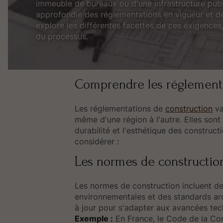
immeuble de bureaux ou d'une infrastructure publ
approfondie des réglementations en vigueur et de
explore les différentes facettes de ces exigences
du processus.
Comprendre les réglementa
Les réglementations de
construction
va
même d'une région à l'autre. Elles sont 
durabilité et l'esthétique des construc
considérer :
Les normes de constructio
Les normes de construction incluent d
environnementales et des standards ar
à jour pour s'adapter aux avancées tec
Exemple :
En France, le Code de la Con