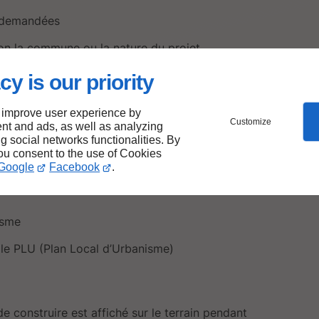
s demandées
lon la commune ou la nature du projet
cy is our priority
dispose d'un délai d’instruction (en général deux
 improve user experience by
Customize
e projet nécessite des consultations
nt and ads, as well as analyzing
ng social networks functionalities. By
ervices spécialisés (monuments historiques,
you consent to the use of Cookies
Google
Facebook
.
isme
 le PLU (Plan Local d’Urbanisme)
e construire est affiché sur le terrain pendant