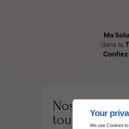
Ma Solu
dans le
T
Confiez
Nos services
Your priva
toute
constru
We use Cookies to