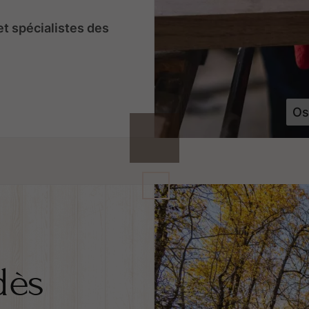
t spécialistes des
Os
ès