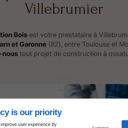
Villebrumier
tion Bois
est votre prestataire à Villebrumi
arn et Garonne
(82), entre Toulouse et M
-nous
tout projet de construction à ossatu
 pour
cy is our priority
ction à
 improve user experience by