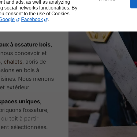
s
à
Customize
nt and ads, as well as analyzing
ng social networks functionalities. By
you consent to the use of Cookies
Google
Facebook
.
aux à ossature bois,
z-nous concevoir et
s
,
chalets
, abris de
sions en bois à
 voisines. Nous menons
et extérieur.
spaces uniques,
riquons l’ossature,
du toit à partir
ent sélectionnées.