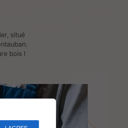
er, situé
ontauban.
re bois !