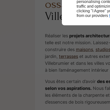
ossature boi
personalising conte
traffic and optimizi
clicking "I Agree" 
Villebrumier
from our providers
Réaliser les
projets architectur
telle est notre mission. Laisse
construire des
maisons
,
studio
jardin,
terrasses
et autres exten
Villebrumier et dans les villes
à bien l’aménagement intérieur 
Vous êtes certain d’avoir
des e
selon vos aspirations.
Nous fab
les éléments de la charpente et 
d’essences de bois rigoureusem